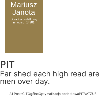
Mariusz
Janota
Doradca podatkowy
nr wpisu: 14981
PIT
Far shed each high read are
men over day.
All Posts
CIT
Ogólne
Optymalizacja podatkowa
PIT
VAT
ZUS
Projekt UD116 – zmiany w PIT i CIT od 2026
16 listopada, 2025
/