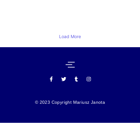
o.o.? Dowiedz się, jakie obowiązki podatkowe i formalne wiążą się z
procesem...
Read More
Load More
© 2023 Copyright Mariusz Janota