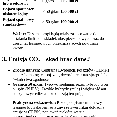
0 g/km
225 000 zł
lub wodorowy
Pojazd spalinowy
< 50 g/km
150 000 zł
niskoemisyjny
Pojazd spalinowy
≥ 50 g/km
100 000 zł
standardowy
Ważne:
Te same progi będą miały zastosowanie do
ustalania limitu dla składek ubezpieczeniowych oraz do
części rat leasingowych przekraczających powyższe
kwoty.
3. Emisja CO₂ – skąd brać dane?
Źródło danych:
Centralna Ewidencja Pojazdów (CEPiK) –
dane z homologacji pojazdu, dowodu rejestracyjnego lub
świadectwa zgodności.
Granica 50 g/km:
Typowo spełniana przez hybrydy typu
plug‑in (PHEV). Zwykłe hybrydy (mild) i większość aut
benzynowych/diesla przekraczają ten próg.
Praktyczna wskazówka:
Przed podpisaniem umowy
leasingu lub zakupem auta zawsze zweryfikuj dokładną
emisję w CEPiK, ponieważ niektóre wersje
wyposażenia (np. inny rozmiar felg) mogą zmienić