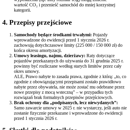
wartość CO₂ i przenieść samochód do mniej korzystnej
kategorii.
4. Przepisy przejściowe
Samochody będące środkami trwałymi:
Pojazdy
wprowadzone do ewidencji przed 1 stycznia 2026 r.
zachowują dotychczasowe limity (225 000 / 150 000 zł) do
końca okresu amortyzacji.
Umowy leasingu, najmu, dzierżawy:
Raty dotyczące
pojazdów przekazanych do używania do 31 grudnia 2025 r.
powinny być rozliczane według starych limitów przez cały
okres umowy.
ALE, Prawo nabyte to zasada prawa, zgodnie z którą: „to, co
zgodnie z obowiązującymi przepisami zostało prawidłowo
nabyte przez obywatela, nie może zostać mu odebrane przez
nowe przepisy z mocą wsteczną” – w przypadku tych
rozwiązań brak formalnych przepisów przejściowych.
Brak ochrony dla „podpisanych, lecz niewydanych”:
Samo zawarcie umowy w 2025 r. nie wystarczy, jeśli auto nie
zostanie fizycznie przekazane i wprowadzone do ewidencji
przed 1 stycznia 2026 r.