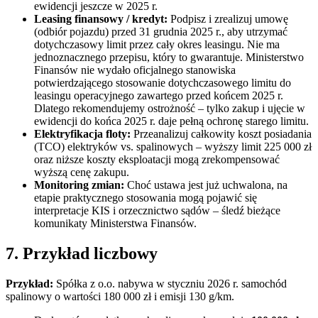
ewidencji jeszcze w 2025 r.
Leasing finansowy / kredyt:
Podpisz i zrealizuj umowę
(odbiór pojazdu) przed 31 grudnia 2025 r., aby utrzymać
dotychczasowy limit przez cały okres leasingu. Nie ma
jednoznacznego przepisu, który to gwarantuje. Ministerstwo
Finansów nie wydało oficjalnego stanowiska
potwierdzającego stosowanie dotychczasowego limitu do
leasingu operacyjnego zawartego przed końcem 2025 r.
Dlatego rekomendujemy ostrożność – tylko zakup i ujęcie w
ewidencji do końca 2025 r. daje pełną ochronę starego limitu.
Elektryfikacja floty:
Przeanalizuj całkowity koszt posiadania
(TCO) elektryków vs. spalinowych – wyższy limit 225 000 zł
oraz niższe koszty eksploatacji mogą zrekompensować
wyższą cenę zakupu.
Monitoring zmian:
Choć ustawa jest już uchwalona, na
etapie praktycznego stosowania mogą pojawić się
interpretacje KIS i orzecznictwo sądów – śledź bieżące
komunikaty Ministerstwa Finansów.
7. Przykład liczbowy
Przykład:
Spółka z o.o. nabywa w styczniu 2026 r. samochód
spalinowy o wartości 180 000 zł i emisji 130 g/km.