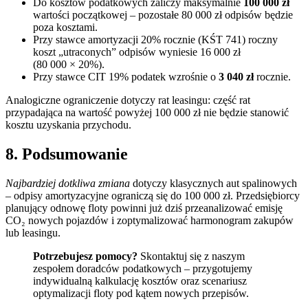
Do kosztów podatkowych zaliczy maksymalnie
100 000 zł
wartości początkowej – pozostałe 80 000 zł odpisów będzie
poza kosztami.
Przy stawce amortyzacji 20% rocznie (KŚT 741) roczny
koszt „utraconych” odpisów wyniesie 16 000 zł
(80 000 × 20%).
Przy stawce CIT 19% podatek wzrośnie o
3 040 zł
rocznie.
Analogiczne ograniczenie dotyczy rat leasingu: część rat
przypadająca na wartość powyżej 100 000 zł nie będzie stanowić
kosztu uzyskania przychodu.
8. Podsumowanie
Najbardziej dotkliwa zmiana
dotyczy klasycznych aut spalinowych
– odpisy amortyzacyjne ograniczą się do 100 000 zł. Przedsiębiorcy
planujący odnowę floty powinni już dziś przeanalizować emisję
CO₂ nowych pojazdów i zoptymalizować harmonogram zakupów
lub leasingu.
Potrzebujesz pomocy?
Skontaktuj się z naszym
zespołem doradców podatkowych – przygotujemy
indywidualną kalkulację kosztów oraz scenariusz
optymalizacji floty pod kątem nowych przepisów.