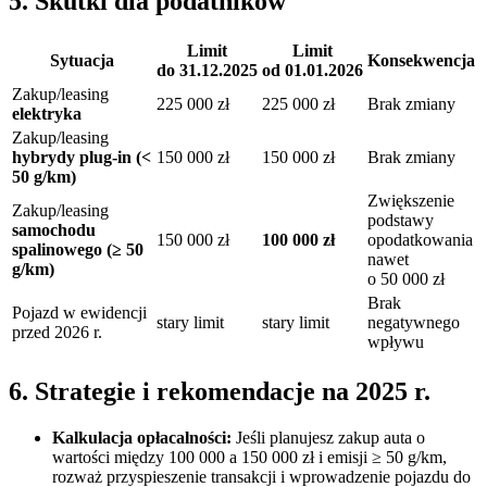
5. Skutki dla podatników
Limit
Limit
Sytuacja
Konsekwencja
do 31.12.2025
od 01.01.2026
Zakup/leasing
225 000 zł
225 000 zł
Brak zmiany
elektryka
Zakup/leasing
hybrydy plug‑in (<
150 000 zł
150 000 zł
Brak zmiany
50 g/km)
Zwiększenie
Zakup/leasing
podstawy
samochodu
150 000 zł
100 000 zł
opodatkowania
spalinowego (≥ 50
nawet
g/km)
o 50 000 zł
Brak
Pojazd w ewidencji
stary limit
stary limit
negatywnego
przed 2026 r.
wpływu
6. Strategie i rekomendacje na 2025 r.
Kalkulacja opłacalności:
Jeśli planujesz zakup auta o
wartości między 100 000 a 150 000 zł i emisji ≥ 50 g/km,
rozważ przyspieszenie transakcji i wprowadzenie pojazdu do