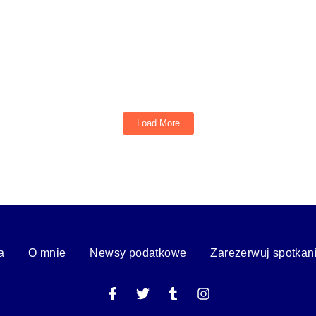
aciągniętego na zbywaną nieruchomość
awaną nieruchomość może być uznana za wydatek na cele mieszkaniowe zgodn
Load More
a
O mnie
Newsy podatkowe
Zarezerwuj spotkan