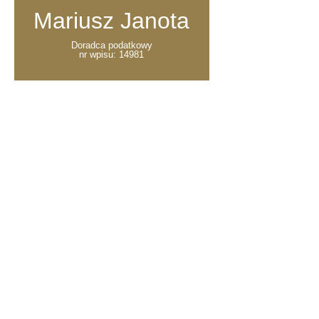
Mariusz Janota
Doradca podatkowy
nr wpisu: 14981