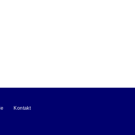
ie z przepisami...
ie
Kontakt