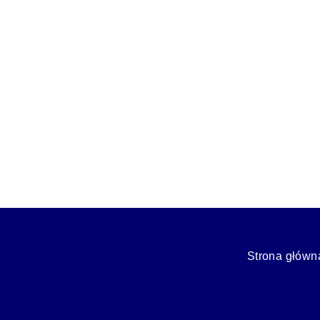
Ulga mieszkaniowa a spłata kredytu z
18 maja, 2025
/
Dowiedz się, czy spłata kredytu zaciągniętego na sprzed
Read More
Strona główn