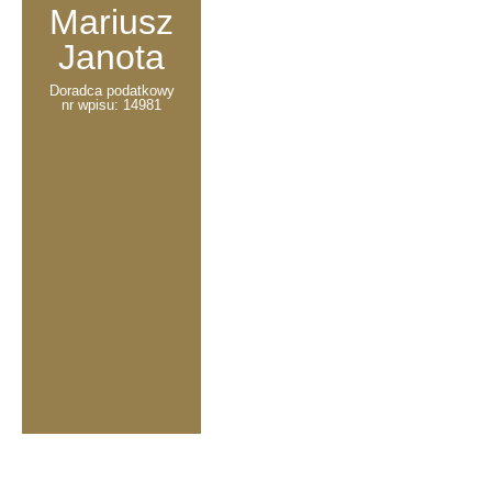
Mariusz
Janota
Doradca podatkowy
nr wpisu: 14981