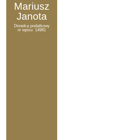
Mariusz
Janota
Doradca podatkowy
nr wpisu: 14981