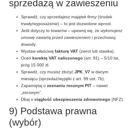
sprzedażą w zawieszeniu
Sprawdź, czy sprzedajesz
majątek firmy
(środek
trwały/wyposażenie) – to jest dozwolone wprost.
Jeśli dotyczy to towarów – upewnij się, że
wykonujesz
umowę zawartą przed zawieszeniem
i przechowuj
dowody.
Wystaw właściwą
fakturę VAT
(zwrot lub stawka).
Oceń
korektę VAT naliczonego
(art. 91) – 5/10 lat,
próg 15 000 zł.
Sprawdź, czy musisz złożyć
JPK_V7
w danym
miesiącu (sprzedaż/wyjątki z art. 99 ust. 7b).
Zapamiętaj o
zeznaniu rocznym PIT
– nawet
„zerowym”.
Dbaj o
ciągłość ubezpieczenia zdrowotnego
(NFZ).
9) Podstawa prawna
(wybór)