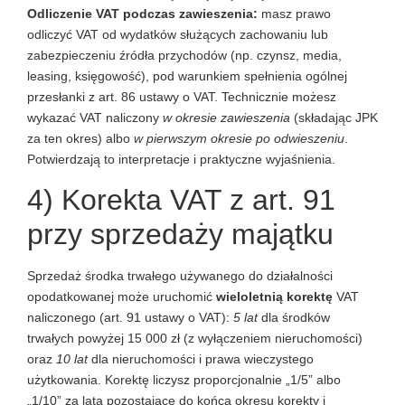
Odliczenie VAT podczas zawieszenia:
masz prawo
odliczyć VAT od wydatków służących zachowaniu lub
zabezpieczeniu źródła przychodów (np. czynsz, media,
leasing, księgowość), pod warunkiem spełnienia ogólnej
przesłanki z art. 86 ustawy o VAT. Technicznie możesz
wykazać VAT naliczony
w okresie zawieszenia
(składając JPK
za ten okres) albo
w pierwszym okresie po odwieszeniu
.
Potwierdzają to interpretacje i praktyczne wyjaśnienia.
4) Korekta VAT z art. 91
przy sprzedaży majątku
Sprzedaż środka trwałego używanego do działalności
opodatkowanej może uruchomić
wieloletnią korektę
VAT
naliczonego (art. 91 ustawy o VAT):
5 lat
dla środków
trwałych powyżej 15 000 zł (z wyłączeniem nieruchomości)
oraz
10 lat
dla nieruchomości i prawa wieczystego
użytkowania. Korektę liczysz proporcjonalnie „1/5” albo
„1/10” za lata pozostające do końca okresu korekty i