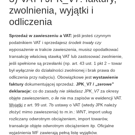
zwolnienia, wyjątki i
odliczenia
Sprzedaż w zawieszeniu a VAT:
jeśli jesteś czynnym
podatnikiem VAT i sprzedajesz
środek trwały czy
wyposażenie
w trakcie zawieszenia, musisz opodatkować
transakcję właściwą stawką VAT lub zastosować zwolnienie,
jeśli spełnione są przesłanki (np. art. 43 ust. 1 pkt 2 – towar
był
wyłącznie
do działalności zwolnionej i brak prawa do
odliczenia przy nabyciu). Obowiązkowe jest
wystawienie
faktury
dokumentującej sprzedaż.
JPK_V7 / „zerowe”
deklaracje:
co do zasady
nie składasz JPK_V7
za okresy
objęte zawieszeniem,
o ile
nie ma zapisów w ewidencji VAT.
Wyjątki
z art. 99 ust. 7b ustawy o VAT (wtedy JPK należy
złożyć mimo zawieszenia) to m.in.:
WNT
, import usług
rozliczany odwrotnym obciążeniem, import towarów,
transakcje objęte odwrotnym obciążeniem itp. Oficjalne
wyjaśnienia MF zawierają pełną listę wyjątków.