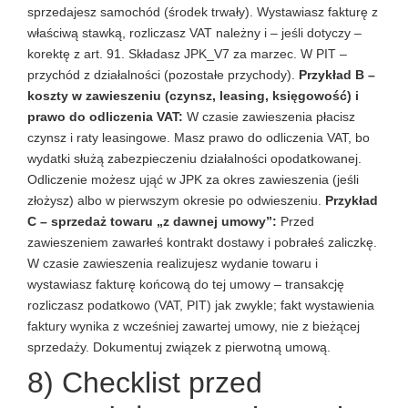
sprzedajesz samochód (środek trwały). Wystawiasz fakturę z
właściwą stawką, rozliczasz VAT należny i – jeśli dotyczy –
korektę z art. 91. Składasz JPK_V7 za marzec. W PIT –
przychód z działalności (pozostałe przychody).
Przykład B –
koszty w zawieszeniu (czynsz, leasing, księgowość) i
prawo do odliczenia VAT:
W czasie zawieszenia płacisz
czynsz i raty leasingowe. Masz prawo do odliczenia VAT, bo
wydatki służą zabezpieczeniu działalności opodatkowanej.
Odliczenie możesz ująć w JPK za okres zawieszenia (jeśli
złożysz) albo w pierwszym okresie po odwieszeniu.
Przykład
C – sprzedaż towaru „z dawnej umowy”:
Przed
zawieszeniem zawarłeś kontrakt dostawy i pobrałeś zaliczkę.
W czasie zawieszenia realizujesz wydanie towaru i
wystawiasz fakturę końcową do tej umowy – transakcję
rozliczasz podatkowo (VAT, PIT) jak zwykle; fakt wystawienia
faktury wynika z wcześniej zawartej umowy, nie z bieżącej
sprzedaży. Dokumentuj związek z pierwotną umową.
8) Checklist przed