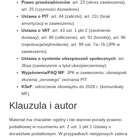
Prawo przedsiębiorców
: art. 23 (okres zawieszenia),
art. 25 (czynności dozwolone).
Ustawa o PIT
: art. 44 (zaliczki); art. 22c (brak
amortyzacji w zawieszeniu).
Ustawa o VAT
: art. 43 ust. 1 pkt 2 (zwolnienie
dostawy), art. 86 (odliczenie), art. 91 (korekty), art. 96
(rejestracja/wykreślenie), art. 99 ust. 7a–7b (JPK w
zawieszeniu).
Ustawa o systemie ubezpieczeń społecznych
: art.
36aa (zawieszenie a tytuł ubezpieczeniowy).
Wyjaśnienia/FAQ MF
: JPK w zawieszeniu; obowiązek
złożenia „zerowego” zeznania PIT.
KSeF
: odroczenie obowiązku do 2026 r. (komunikaty
MF).
Klauzula i autor
Materiał ma charakter ogólny i nie stanowi porady prawno-
podatkowej w rozumieniu art. 2 ust. 1 pkt 1 Ustawy o
doradztwie podatkowym. W przypadkach nietypowych zaleca