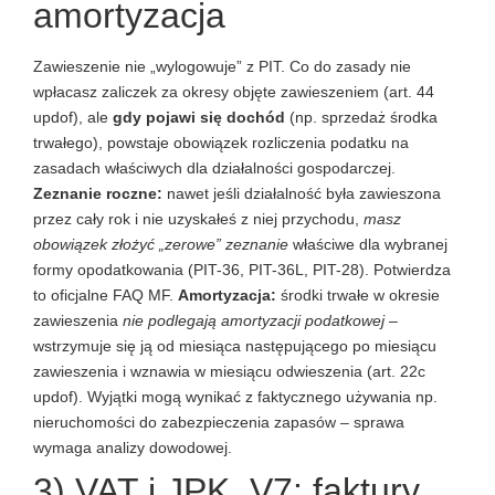
amortyzacja
Zawieszenie nie „wylogowuje” z PIT. Co do zasady nie
wpłacasz zaliczek za okresy objęte zawieszeniem (art. 44
updof), ale
gdy pojawi się dochód
(np. sprzedaż środka
trwałego), powstaje obowiązek rozliczenia podatku na
zasadach właściwych dla działalności gospodarczej.
Zeznanie roczne:
nawet jeśli działalność była zawieszona
przez cały rok i nie uzyskałeś z niej przychodu,
masz
obowiązek złożyć „zerowe” zeznanie
właściwe dla wybranej
formy opodatkowania (PIT-36, PIT-36L, PIT-28). Potwierdza
to oficjalne FAQ MF.
Amortyzacja:
środki trwałe w okresie
zawieszenia
nie podlegają amortyzacji podatkowej
–
wstrzymuje się ją od miesiąca następującego po miesiącu
zawieszenia i wznawia w miesiącu odwieszenia (art. 22c
updof). Wyjątki mogą wynikać z faktycznego używania np.
nieruchomości do zabezpieczenia zapasów – sprawa
wymaga analizy dowodowej.
3) VAT i JPK_V7: faktury,