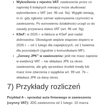
Wykreślenie z rejestru VAT:
zawieszenie przez
co
najmniej 6 kolejnych miesięcy
może skutkować
wykreśleniem z VAT (art. 96 ust. 9a). Wyjątki istnieją,
m.in. gdy zgłosisz zamiar wykonywania czynności w
zawieszeniu. Po wznowieniu działalności urząd co do
zasady przywraca status VAT (art. 96 ust. 9g).
KSeF:
w 2025 r. e-faktura w KSeF jest nadal
dobrowolna
. Obowiązek wejdzie etapowo dopiero w
2026 r. – od 1 lutego dla największych, od 1 kwietnia
dla pozostałych (zgodnie z komunikatami MF).
„Zerowy JPK” w zawieszeniu:
jeśli nie masz zapisów
w ewidencji VAT – nie składasz JPK za okres
zawieszenia; ale gdy
sprzedasz
środek trwały lub
masz inne zdarzenia z wyjątków art. 99 ust. 7b –
składasz JPK za dany okres.
7) Przykłady rozliczeń
Przykład A – sprzedaż auta firmowego w zawieszeniu
(czynny VAT):
JDG zawieszona od 1 lutego. 10 marca