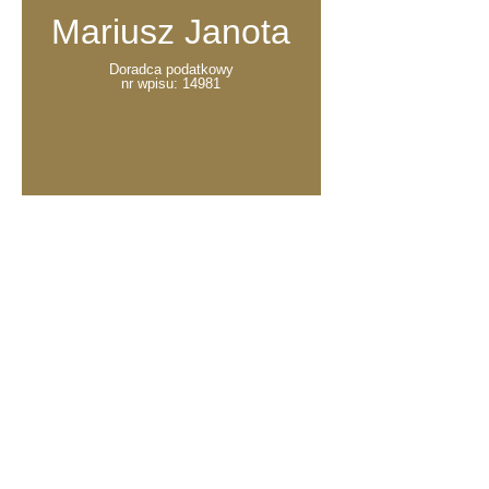
Mariusz Janota
Doradca podatkowy
nr wpisu: 14981