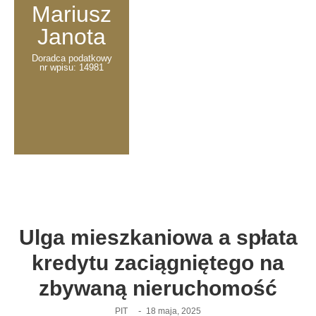
Mariusz
Janota
Doradca podatkowy
nr wpisu: 14981
Ulga mieszkaniowa a spłata
kredytu zaciągniętego na
zbywaną nieruchomość
-
PIT
18 maja, 2025