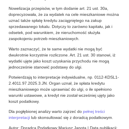
Nowelizacja przepisów, w tym dodanie art. 21 ust. 30a,
doprecyzowała, że za wydatek na cele mieszkaniowe można
uznać także spłatę kredytu zaciągniętego na zakup
sprzedawanego lokalu. Dotyczy to zarówno kapitału, jak i
odsetek, pod warunkiem, że nieruchomość służyła
zaspokojeniu potrzeb mieszkaniowych.
Warto zaznaczyć, że te same wydatki nie mogą być
dwukrotnie korzystnie rozliczone. Art. 21 ust. 30 stanowi, iż
wydatki ujęte jako koszt uzyskania przychodu nie mogą
jednocześnie stanowić podstawy do ulgi.
Potwierdzają to interpretacje indywidualne, np. 0112-KDSL1-
2.4011.97.2025.3.JN. Organ uznał, że spłata kredytu
mieszkaniowego może uprawniać do ulgi, o ile spełniono
warunki ustawowe, a kredyt nie został wcześniej ujęty jako
koszt podatkowy.
Dla pogłębionej analizy warto zajrzeć do
pełnej treści
interpretacji
lub skonsultować się z doradcą podatkowym.
Autor: Doradca Podatkowy Mariusz Janota | Data publikacji: