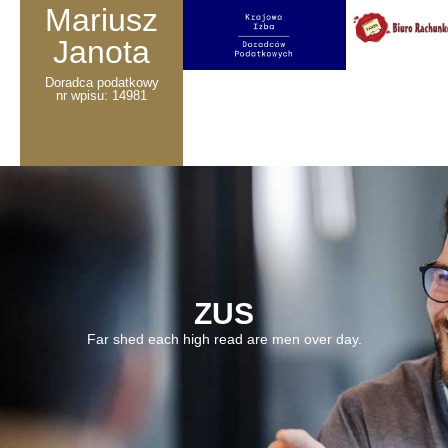
Mariusz
Janota
Doradca podatkowy
nr wpisu: 14981
ZUS
Far shed each high read are men over day.