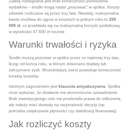
Zaletą rozwiązania jest brak konieczności ponoszenia
wydatków – środki mogą nadal „pracować” w spółce. Koszty
odsetek rozliczane są przez trzy lata. Niestety, maksymalna
kwota możliwa do ujęcia w kosztach w jednym roku to
250
000 zł
, co przekłada się na maksymalną korzyść podatkową
w wysokości 47 500 zł rocznie.
Warunki trwałości i ryzyka
Środki muszą pozostać w spółce przez co najmniej trzy lata,
licząc od końca roku, w którym dokonano dopłaty lub
zatrzymano zysk. Wcześniejszy zwrot powoduje konieczność
korekty kosztów.
Istotnym zagrożeniem jest
klauzula antyabuzywna
. Spółka
musi wykazać, że działanie ma ekonomiczne uzasadnienie.
Brak inwestycyjnego celu nie przekreśla prawa do odliczenia,
ale należy mieć dowody na racjonalność decyzji (np.
potrzeba zwiększenia płynności czy stabilizacji finansowej).
Jak rozliczyć koszty