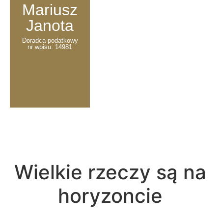
Mariusz
Janota
Doradca podatkowy
nr wpisu: 14981
Wielkie rzeczy są na
horyzoncie