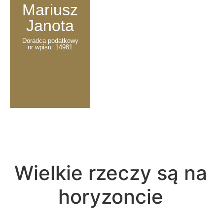
Mariusz
Janota
Doradca podatkowy
nr wpisu: 14981
Wielkie rzeczy są na
horyzoncie